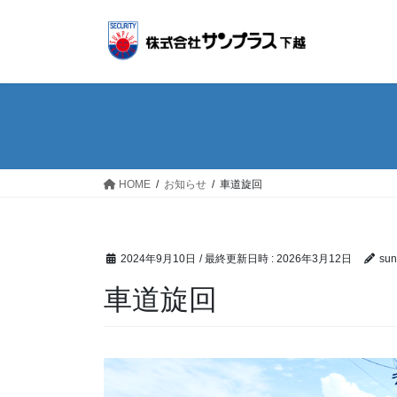
コ
ナ
ン
ビ
テ
ゲ
ン
ー
ツ
シ
へ
ョ
ス
ン
キ
に
ッ
移
HOME
お知らせ
車道旋回
プ
動
2024年9月10日
/ 最終更新日時 :
2026年3月12日
sun
車道旋回