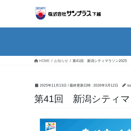
コ
ナ
ン
ビ
テ
ゲ
ン
ー
ツ
シ
へ
ョ
ス
ン
キ
に
ッ
移
HOME
お知らせ
第41回 新潟シティマラソン2025
プ
動
2025年11月13日
/ 最終更新日時 :
2026年3月12日
su
第41回 新潟シティマ